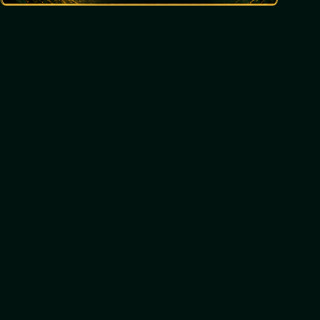
news
实时更新澳洲幸运8彩票动态
在当今数字化时代，彩票的动态与资讯更新速度层出
不穷。特别是澳洲幸运8...
Admin
2026-08-06 07:59:48
news